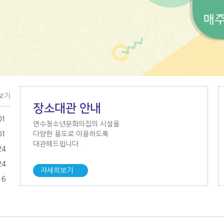
보기
장소대관 안내
01
연수청소년문화의집의 시설을
01
다양한 용도로 이용하도록
대관해드립니다.
24
24
자세히보기
16